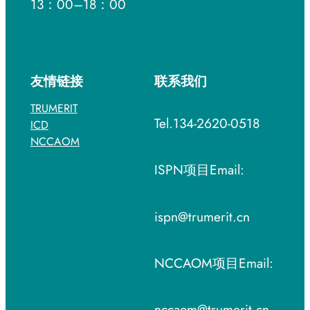
13：00–18：00
友情链接
联系我们
TRUMERIT
Tel.134-2620-0518
ICD
NCCAOM
ISPN项目Email:
ispn@trumerit.cn
NCCAOM项目Email:
nccaom@trumerit.cn